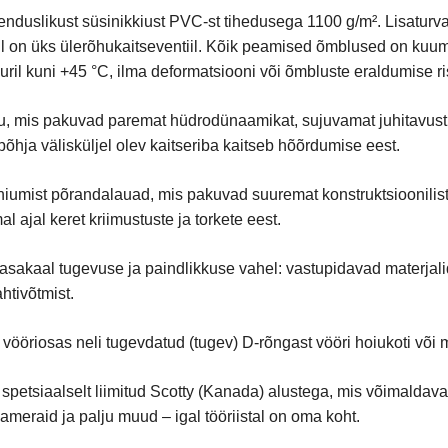
enduslikust süsinikkiust PVC-st tihedusega 1100 g/m². Lisaturv
orul on üks ülerõhukaitseventiil. Kõik peamised õmblused on ku
ril kuni +45 °C, ilma deformatsiooni või õmbluste eraldumise ris
oru, mis pakuvad paremat hüdrodünaamikat, sujuvamat juhitavust 
 põhja välisküljel olev kaitseriba kaitseb hõõrdumise eest.
niumist põrandalauad, mis pakuvad suuremat konstruktsioonilist 
l ajal keret kriimustuste ja torkete eest.
 tasakaal tugevuse ja paindlikkuse vahel: vastupidavad materjal
htivõtmist.
 vööriosas neli tugevdatud (tugev) D-rõngast vööri hoiukoti või
petsiaalselt liimitud Scotty (Kanada) alustega, mis võimaldavad 
aameraid ja palju muud – igal tööriistal on oma koht.