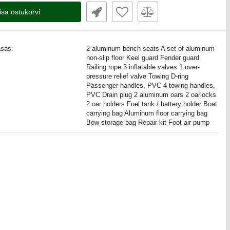
isa ostukorvi
asas:
2 aluminum bench seats A set of aluminum
non-slip floor Keel guard Fender guard
Railing rope 3 inflatable valves 1 over-
pressure relief valve Towing D-ring
Passenger handles, PVC 4 towing handles,
PVC Drain plug 2 aluminum oars 2 oarlocks
2 oar holders Fuel tank / battery holder Boat
carrying bag Aluminum floor carrying bag
Bow storage bag Repair kit Foot air pump