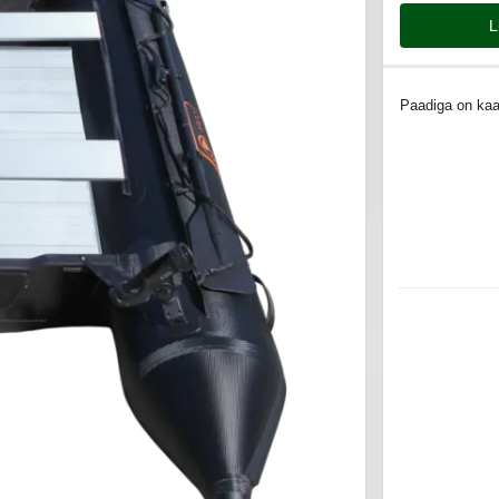
L
Paadiga on ka