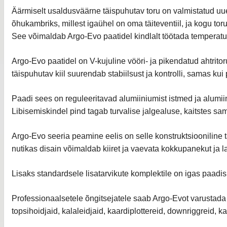
Äärmiselt usaldusväärne täispuhutav toru on valmistatud uu
õhukambriks, millest igaühel on oma täiteventiil, ja kogu t
See võimaldab Argo-Evo paatidel kindlalt töötada temperatuu
Argo-Evo paatidel on V-kujuline vööri- ja pikendatud ahtrit
täispuhutav kiil suurendab stabiilsust ja kontrolli, samas kui
Paadi sees on reguleeritavad alumiiniumist istmed ja alumii
Libisemiskindel pind tagab turvalise jalgealuse, kaitstes sama
Argo-Evo seeria peamine eelis on selle konstruktsiooniline
nutikas disain võimaldab kiiret ja vaevata kokkupanekut ja la
Lisaks standardsele lisatarvikute komplektile on igas paadis
Professionaalsetele õngitsejatele saab Argo-Evot varustada s
topsihoidjaid, kalaleidjaid, kaardiplottereid, downriggreid, k