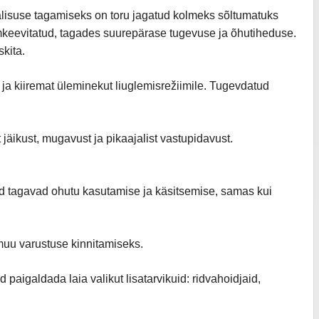
alisuse tagamiseks on toru jagatud kolmeks sõltumatuks
umkeevitatud, tagades suurepärase tugevuse ja õhutiheduse.
kita.
ja kiiremat üleminekut liuglemisrežiimile. Tugevdatud
jäikust, mugavust ja pikaajalist vastupidavust.
id tagavad ohutu kasutamise ja käsitsemise, samas kui
 muu varustuse kinnitamiseks.
paigaldada laia valikut lisatarvikuid: ridvahoidjaid,