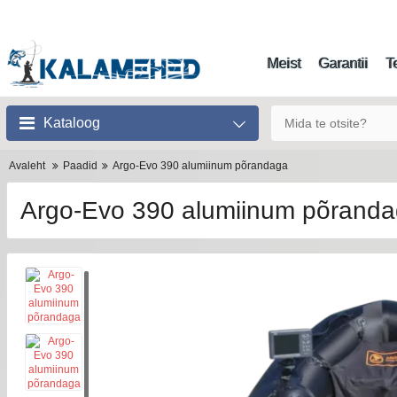
Meist
Garantii
T
Kataloog
Avaleht
Paadid
Argo-Evo 390 alumiinum põrandaga
Argo-Evo 390 alumiinum põrand