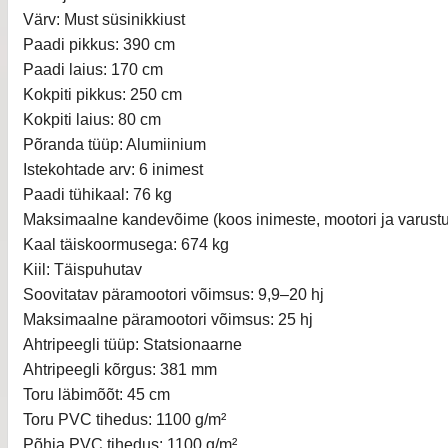
Värv: Must süsinikkiust
Paadi pikkus: 390 cm
Paadi laius: 170 cm
Kokpiti pikkus: 250 cm
Kokpiti laius: 80 cm
Põranda tüüp: Alumiinium
Istekohtade arv: 6 inimest
Paadi tühikaal: 76 kg
Maksimaalne kandevõime (koos inimeste, mootori ja varust
Kaal täiskoormusega: 674 kg
Kiil: Täispuhutav
Soovitatav päramootori võimsus: 9,9–20 hj
Maksimaalne päramootori võimsus: 25 hj
Ahtripeegli tüüp: Statsionaarne
Ahtripeegli kõrgus: 381 mm
Toru läbimõõt: 45 cm
Toru PVC tihedus: 1100 g/m²
Põhja PVC tihedus: 1100 g/m²