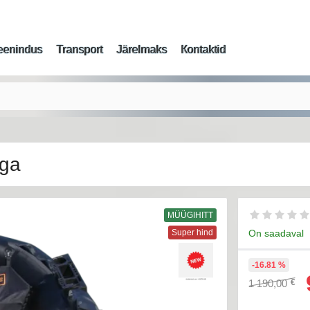
eenindus
Transport
Järelmaks
Кontaktid
aga
MÜÜGIHITT
Super hind
On saadaval
-16.81 %
1 190,00
€