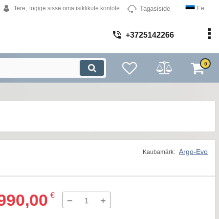
Tagasiside
Tere,
logige sisse oma isiklikule kontole
Ee
+3725142266
0
Argo-Evo
Kaubamärk:
990,00
€
−
+