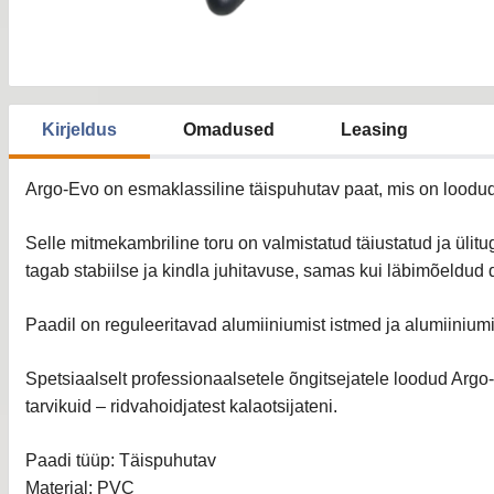
Kirjeldus
Omadused
Leasing
Argo-Evo on esmaklassiline täispuhutav paat, mis on loodud 
Selle mitmekambriline toru on valmistatud täiustatud ja üli
tagab stabiilse ja kindla juhitavuse, samas kui läbimõeldud 
Paadil on reguleeritavad alumiiniumist istmed ja alumiiniumi
Spetsiaalselt professionaalsetele õngitsejatele loodud Argo-
tarvikuid – ridvahoidjatest kalaotsijateni.
Paadi tüüp: Täispuhutav
Materjal: PVC