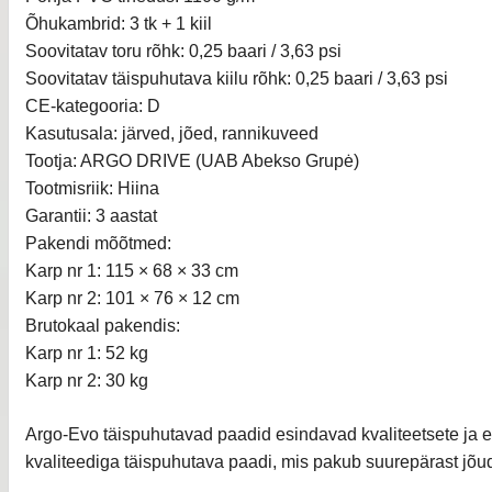
Õhukambrid: 3 tk + 1 kiil
Soovitatav toru rõhk: 0,25 baari / 3,63 psi
Soovitatav täispuhutava kiilu rõhk: 0,25 baari / 3,63 psi
CE-kategooria: D
Kasutusala: järved, jõed, rannikuveed
Tootja: ARGO DRIVE (UAB Abekso Grupė)
Tootmisriik: Hiina
Garantii: 3 aastat
Pakendi mõõtmed:
Karp nr 1: 115 × 68 × 33 cm
Karp nr 2: 101 × 76 × 12 cm
Brutokaal pakendis:
Karp nr 1: 52 kg
Karp nr 2: 30 kg
Argo-Evo täispuhutavad paadid esindavad kvaliteetsete ja es
kvaliteediga täispuhutava paadi, mis pakub suurepärast jõud