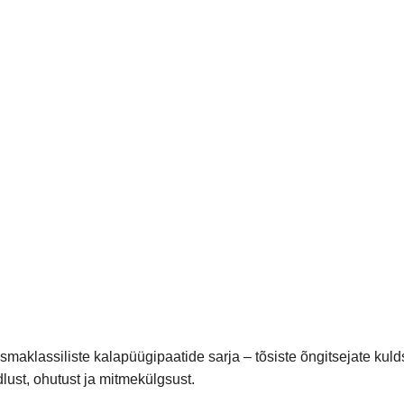
maklassiliste kalapüügipaatide sarja – tõsiste õngitsejate kul
lust, ohutust ja mitmekülgsust.